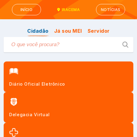
INÍCIO
IRACEMA
NOTÍCIAS
Cidadão
Já sou MEI
Servidor
Diário Oficial Eletrônico
Delegacia Virtual